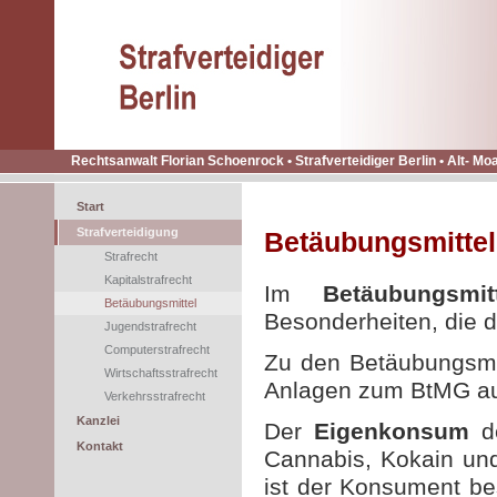
Rechtsanwalt Florian Schoenrock • Strafverteidiger Berlin • Alt- Moa
Start
Strafverteidigung
Betäubungsmittel
Strafrecht
Kapitalstrafrecht
Im
Betäubungsmit
Betäubungsmittel
Besonderheiten, die d
Jugendstrafrecht
Computerstrafrecht
Zu den Betäubungsmitt
Wirtschaftsstrafrecht
Anlagen zum BtMG auf
Verkehrsstrafrecht
Kanzlei
Der
Eigenkonsum
d
Kontakt
Cannabis, Kokain und
ist der Konsument be